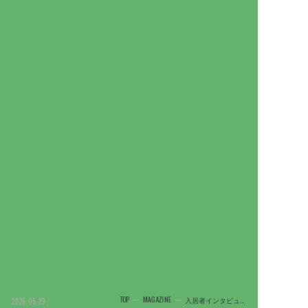
TOP
MAGAZINE
入居者インタビュー｜マンション入居者 椎名様
2026.05.29
TOP
MAGAZINE