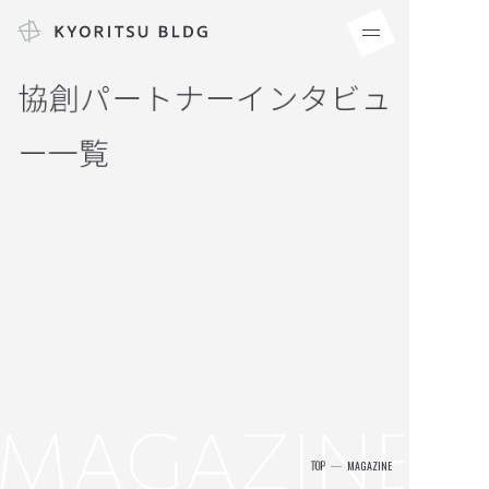
協創パートナーインタビュ
ー一覧
M
A
G
A
Z
I
N
E
TOP
MAGAZINE
TOP