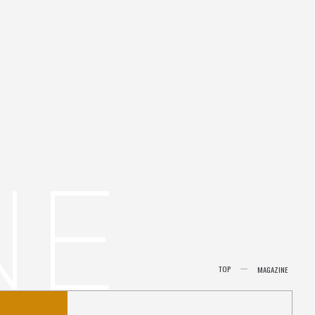
N
E
TOP
MAGAZINE
TOP