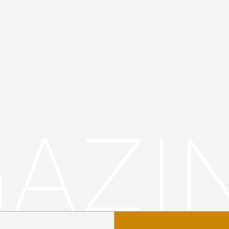
G
A
Z
I