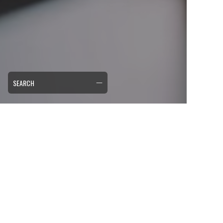
SEARCH